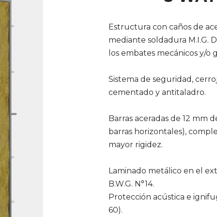
Estructura con caños de ac
mediante soldadura M.I.G. Da
los embates mecánicos y/o g
Sistema de seguridad, cerroj
cementado y antitaladro.
Barras aceradas de 12 mm de
barras horizontales), comp
mayor rigidez.
Laminado metálico en el exte
B.W.G. N°14.
Protección acústica e ignif
60).