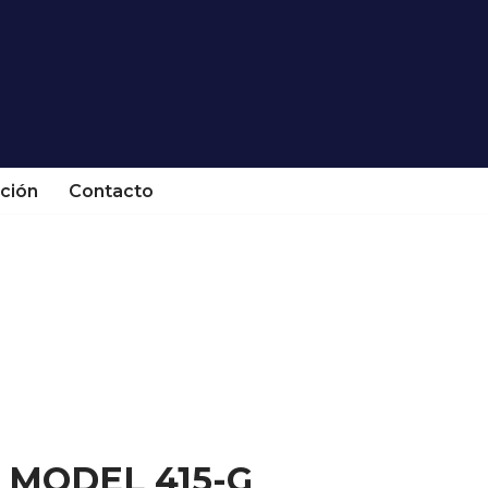
ción
Contacto
 MODEL 415-G