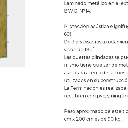
Laminado metálico en el exte
B.W.G. N°14.
Protección acústica e ignif
60).
De 3 a 5 bisagras a rodamien
visión de 180°.
Las puertas blindadas se pu
mismo tiene que ser de metal
asesorara acerca de la constr
utilizados en su construcció
La Terminación es realizada
recubren con pvc, y ningún t
Peso aproximado de este ti
cm x 200 cm es de 90 kg.