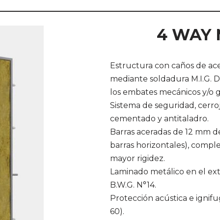
4 WAY 
Estructura con caños de ac
mediante soldadura M.I.G. Da
los embates mecánicos y/o g
Sistema de seguridad, cerroj
cementado y antitaladro.
Barras aceradas de 12 mm de
barras horizontales), comp
mayor rigidez.
Laminado metálico en el exte
B.W.G. N°14.
Protección acústica e ignif
60).