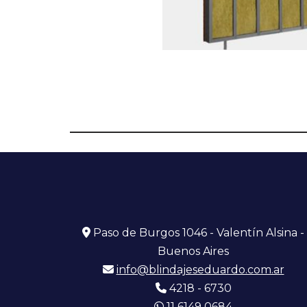
Paso de Burgos 1046 - Valentín Alsina -
Buenos Aires
info@blindajeseduardo.com.ar
4218 - 6730
11 6149 0684